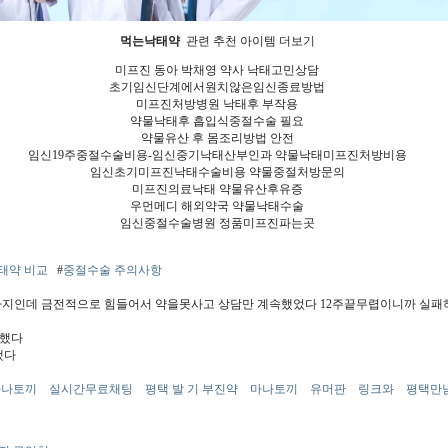
먹는낙태약
관련 추천 아이템 더보기
미프진 동아 박채영 약사 낙태고민상담
초기임신단계에서원치않은임신종료방법
미프진처방병원 낙태후 부작용
약물낙태후 흡입식중절수술 필요
약물유산 후 몸조리방법 안전
임신19주중절수술비용-임신중기낙태산부인과 약물낙태미프진처방비용
임신초기미프진낙태수술비용 약물중절처방문의
미프진의료낙태 약물유산후유증
우먼메디 해외약국 약물낙태수술
임신중절수술병원 정품미프진파는곳
태약 비교
#
중절수술 주의사항
주까지인데 금전적으로 힘들어서 약을못사고 상담만 계속했었다 12주끝무렵이니까 실패
공했다
했다
마나토끼
실시간무료채팅
평택 발 기 부진약
마나토끼
유머판
링크와
평택만