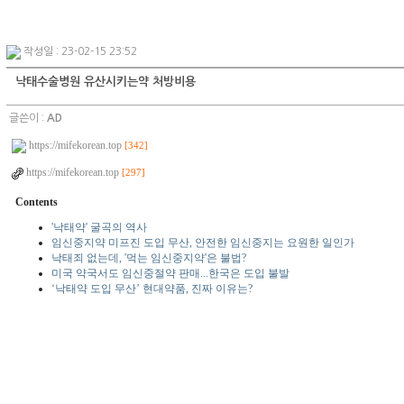
작성일 : 23-02-15 23:52
낙태수술병원 유산시키는약 처방비용
글쓴이 :
AD
https://mifekorean.top
[342]
https://mifekorean.top
[297]
Contents
'낙태약' 굴곡의 역사
임신중지약 미프진 도입 무산, 안전한 임신중지는 요원한 일인가
낙태죄 없는데, '먹는 임신중지약'은 불법?
미국 약국서도 임신중절약 판매...한국은 도입 불발
‘낙태약 도입 무산’ 현대약품, 진짜 이유는?