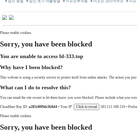
#
임신 중절
#
임신 초기 약물중절
#
미프진부작용
#
미프진 코리아주소
#
미프
Please enable cookies.
Sorry, you have been blocked
You are unable to access
bl-333.top
Why have I been blocked?
This website is using a security service to protect itself from online attacks. The action you j
What can I do to resolve this?
You can email the site owner to let them know you were blocked. Please include what you were
Cloudflare Ray ID:
a285c0ff9de3b8d4
•
Your IP:
Click to reveal
183.111.100.210
•
Perfo
Please enable cookies.
Sorry, you have been blocked