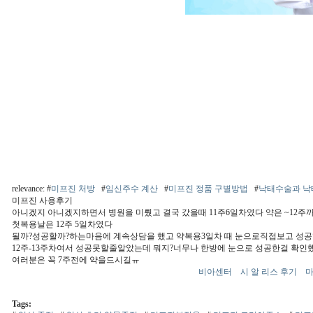
relevance: #
미프진 처방
#
임신주수 계산
#
미프진 정품 구별방법
#
낙태수술과 낙
미프진 사용후기
아니겠지 아니겠지하면서 병원을 미뤘고 결국 갔을때 11주6일차였다 약은 ~12
첫복용날은 12주 5일차였다
될까?성공할까?하는마음에 계속상담을 했고 약복용3일차 때 눈으로직접보고 성
12주-13주차여서 성공못할줄알았는데 뭐지?너무나 한방에 눈으로 성공한걸 확인
여러분은 꼭 7주전에 약을드시길ㅠ
비아센터
시 알 리스 후기
Tags: